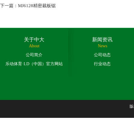
下一篇：
MJ6128精密裁板锯
关于中大
新闻资讯
About
News
公司简介
公司动态
乐动体育·LD（中国）官方网站
行业动态
版