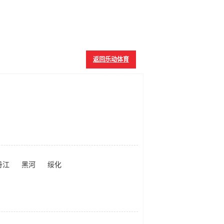
返回乐动体育
·LD（中国）官方
网站
丹江
黑河
绥化