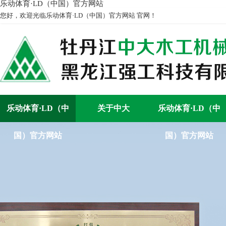
乐动体育·LD（中国）官方网站
您好，欢迎光临乐动体育·LD（中国）官方网站 官网！
乐动体育·LD（中
关于中大
乐动体育·LD（中
国）官方网站
国）官方网站