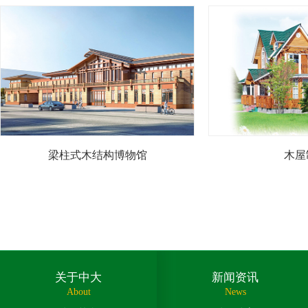
梁柱式木结构博物馆
木屋
关于中大
新闻资讯
About
News