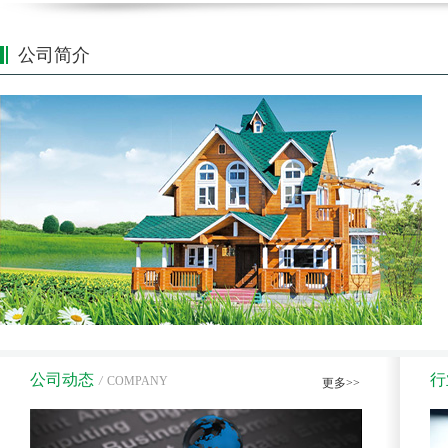
公司简介
公司动态
行
/
COMPANY
更多>>