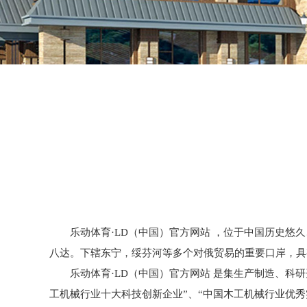
乐动体育·LD（中国）官方网站 ，位于中国历史悠久
八达。下辖东宁，绥芬河等多个对俄贸易的重要口岸，具
乐动体育·LD（中国）官方网站 是集生产制造、科研
工机械行业十大科技创新企业”、“中国木工机械行业优秀