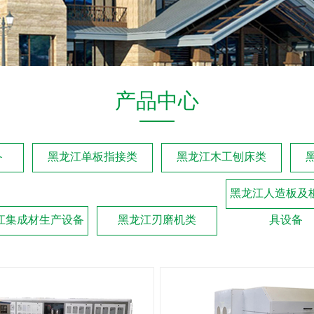
产品中心
备
黑龙江单板指接类
黑龙江木工刨床类
黑龙江人造板及
江集成材生产设备
黑龙江刃磨机类
具设备