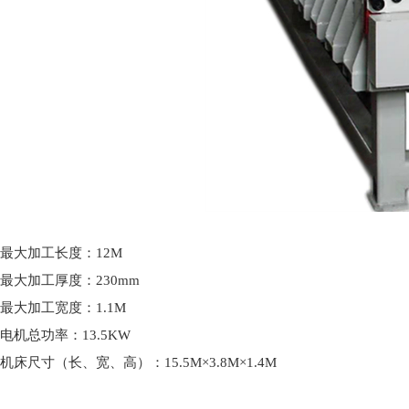
最大加工长度：12M
最大加工厚度：230mm
最大加工宽度：1.1M
电机总功率：13.5KW
机床尺寸（长、宽、高）：15.5M×3.8M×1.4M