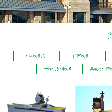
木屋设备类
门窗设备
干燥机系列设备
集成材生产