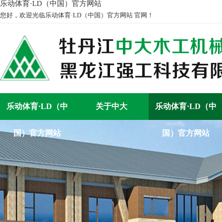
乐动体育·LD（中国）官方网站
您好，欢迎光临乐动体育·LD（中国）官方网站 官网！
乐动体育·LD（中
关于中大
乐动体育·LD（中
国）官方网站
国）官方网站