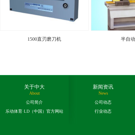
1500直刃磨刀机
半自
关于中大
新闻资讯
About
News
公司简介
公司动态
乐动体育·LD（中国）官方网站
行业动态