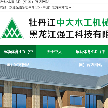
乐动体育·LD（中国）官方网站
您好，欢迎光临乐动体育·LD（中国）官方网站 官网！
乐动体育·LD（中
关于中大
乐动体育·LD（中
国）官方网站
国）官方网站