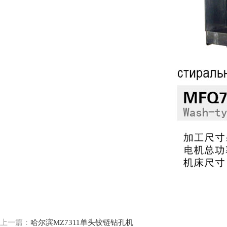
上一篇：
哈尔滨MZ7311单头铰链钻孔机