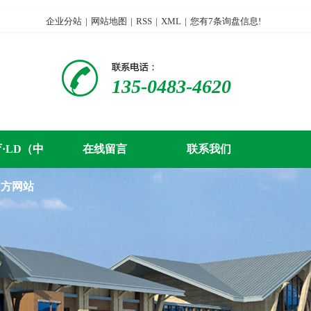
企业分站
|
网站地图
|
RSS
|
XML
|
您有
7
条询盘信息!
135-0483-4620
·LD（中
在线留言
联系我们
官方网站