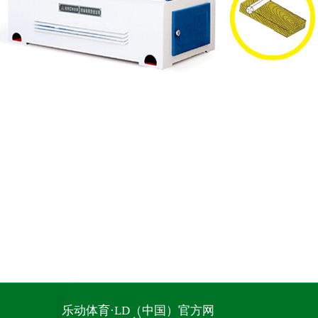
乐动体育·LD（中国）官方网