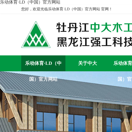
乐动体育·LD（中国）官方网站
您好，欢迎光临乐动体育·LD（中国）官方网站 官网！
乐动体育·LD（中
关于中大
乐动体育
国）官方网站
国）官