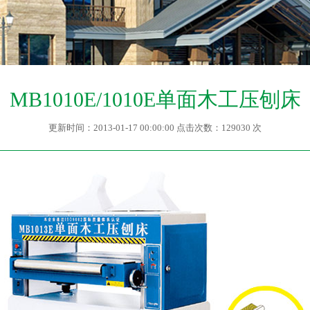
MB1010E/1010E单面木工压刨床
更新时间：2013-01-17 00:00:00 点击次数：129030 次