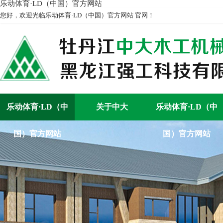
乐动体育·LD（中国）官方网站
您好，欢迎光临乐动体育·LD（中国）官方网站 官网！
乐动体育·LD（中
关于中大
乐动体育·LD（中
国）官方网站
国）官方网站