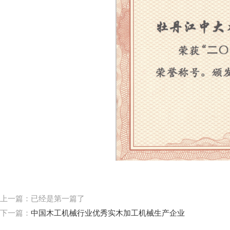
上一篇：已经是第一篇了
下一篇：
中国木工机械行业优秀实木加工机械生产企业