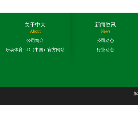
关于中大
新闻资讯
About
News
公司简介
公司动态
乐动体育·LD（中国）官方网站
行业动态
版