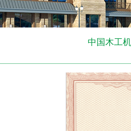
中国木工机