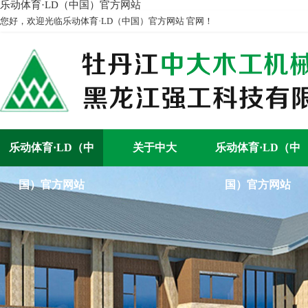
乐动体育·LD（中国）官方网站
您好，欢迎光临乐动体育·LD（中国）官方网站 官网！
乐动体育·LD（中
关于中大
乐动体育·LD（中
国）官方网站
国）官方网站