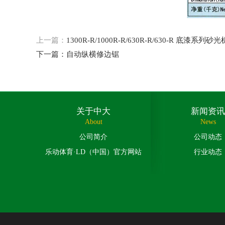
上一篇：
1300R-R/1000R-R/630R-R/630-R 底漆系列砂光
下一篇：
自动纵横修边锯
关于中大
新闻资讯
About
News
公司简介
公司动态
乐动体育·LD（中国）官方网站
行业动态