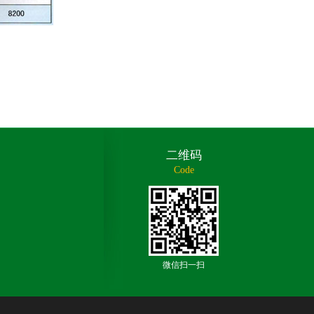
二维码
Code
微信扫一扫