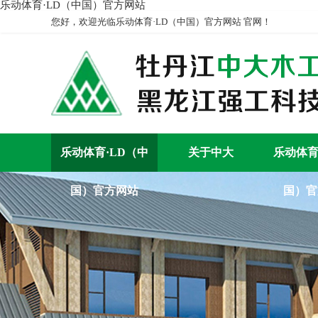
乐动体育·LD（中国）官方网站
您好，欢迎光临乐动体育·LD（中国）官方网站 官网！
乐动体育·LD（中
关于中大
乐动体育
国）官方网站
国）官