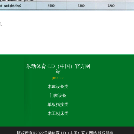
机
乐动体育·LD（中国）官方网
站
product
木屋设备类
门窗设备
单板指接类
木工刨床类
版权所有©2022乐动体育·LD（中国）官方网站 版权所有