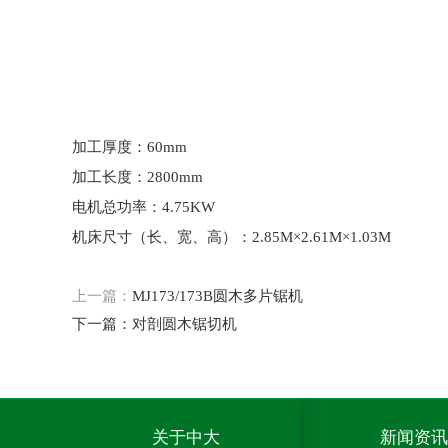
加工厚度：60mm
加工长度：2800mm
电机总功率：4.75KW
机床尺寸（长、宽、高）：2.85M×2.61M×1.03M
上一篇：
MJ173/173B圆木多片锯机
下一篇：
对剖圆木锯切机
关于中大
新闻资讯