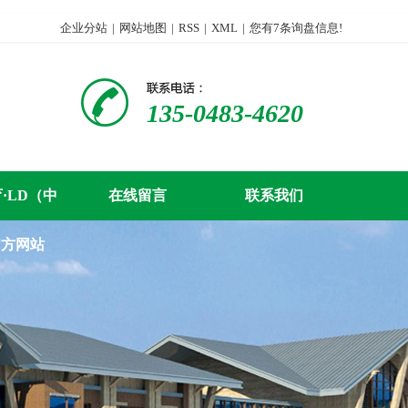
企业分站
|
网站地图
|
RSS
|
XML
|
您有
7
条询盘信息!
135-0483-4620
·LD（中
在线留言
联系我们
官方网站