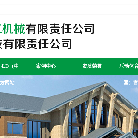
·LD（中
案例中心
资质荣誉
乐动体育
方网站
国）