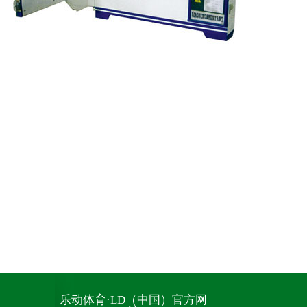
乐动体育·LD（中国）官方网