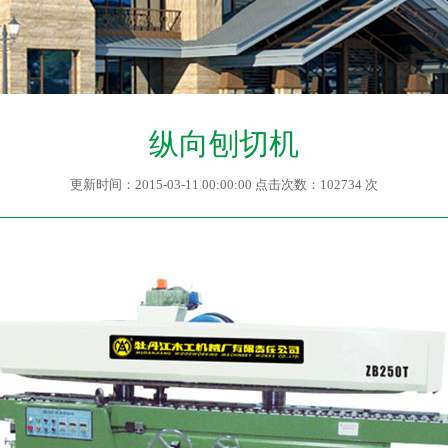
纵向刨切机
更新时间：2015-03-11 00:00:00 点击次数：102734 次