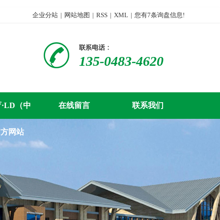
企业分站
|
网站地图
|
RSS
|
XML
|
您有
7
条询盘信息!
135-0483-4620
·LD（中
在线留言
联系我们
官方网站