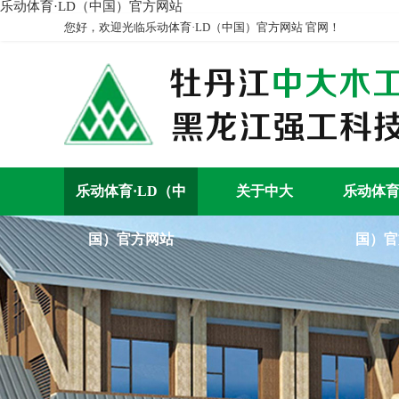
乐动体育·LD（中国）官方网站
您好，欢迎光临乐动体育·LD（中国）官方网站 官网！
乐动体育·LD（中
关于中大
乐动体育
国）官方网站
国）官