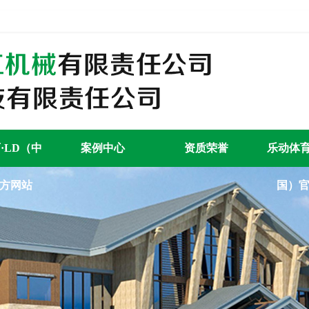
·LD（中
案例中心
资质荣誉
乐动体育
方网站
国）