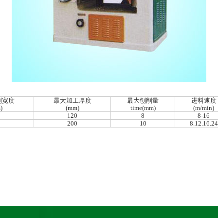
削宽度
最大加工厚度
最大刨削量
进料速度
)
(mm)
time(mm)
(m/min)
0
120
8
8-16
0
200
10
8.12.16.24