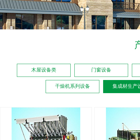
木屋设备类
门窗设备
干燥机系列设备
集成材生产