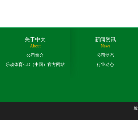
关于中大
新闻资讯
About
News
公司简介
公司动态
乐动体育·LD（中国）官方网站
行业动态
版